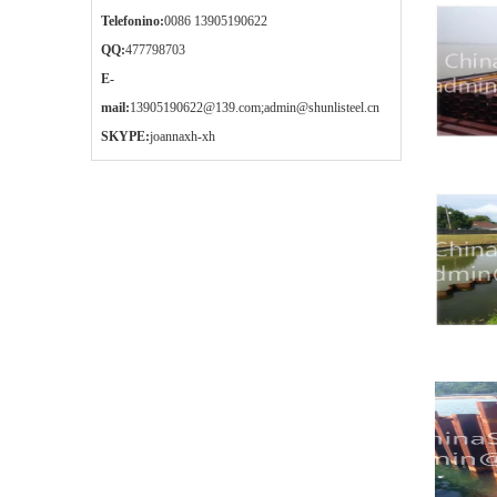
Telefonino:
0086 13905190622
QQ:
477798703
E-
mail:
13905190622@139.com
;
admin@shunlisteel.cn
SKYPE:
joannaxh-xh