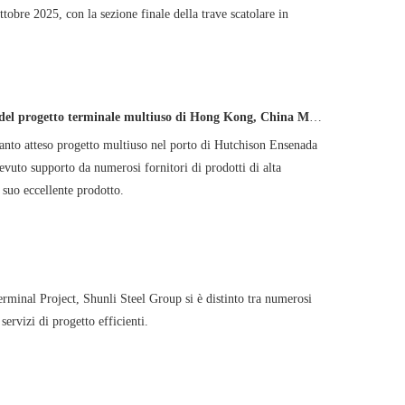
tobre 2025, con la sezione finale della trave scatolare in
nale multiuso di Hong Kong, China Merchants Port Holdings a Ensenada, in Messico.
 tanto atteso progetto multiuso nel porto di Hutchison Ensenada
evuto supporto da numerosi fornitori di prodotti di alta
l suo eccellente prodotto.
minal Project, Shunli Steel Group si è distinto tra numerosi
servizi di progetto efficienti.