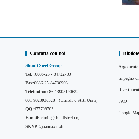
Contatta con noi
Bibliot
Shunli Steel Group
Argomento 
Tel. :
0086-25 - 84722733
Impegno di 
Fax:
0086-25-84730966
Rivestiment
Telefonino:
+86
13905190622
001 9023936528 （Canada e Stati Uniti）
FAQ
QQ:
477798703
Google Ma
E-mail:
admin@shunlisteel.cn
;
SKYPE:
joannaxh-xh