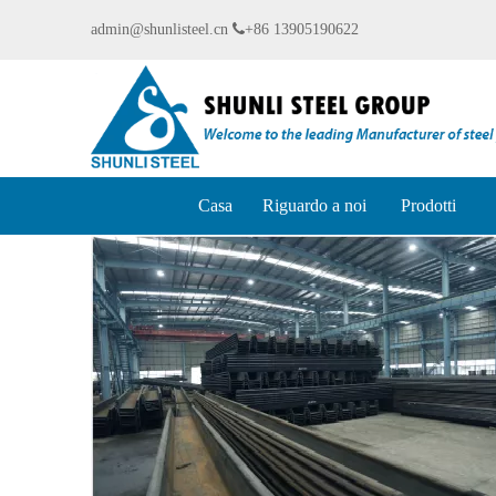
admin@shunlisteel.cn

+86 13905190622
Casa
Riguardo a noi
Prodotti