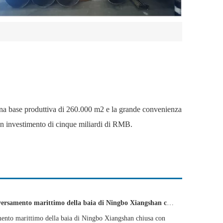
una base produttiva di 260.000 m2 e la grande convenienza
 un investimento di cinque miliardi di RMB.
lla baia di Ningbo Xiangshan chiusa con successo utilizzando pali in acciaio SHUNLI
amento marittimo della baia di Ningbo Xiangshan chiusa con