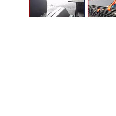
Pareti combinate HZ
Pila di fogl
Contatta con noi
Bibliot