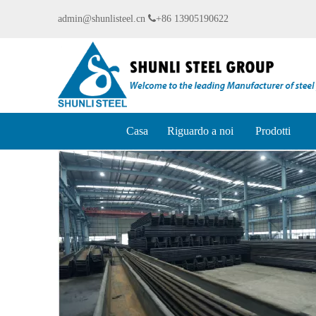
admin@shunlisteel.cn

+86 13905190622
Casa
Riguardo a noi
Prodotti