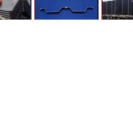
io di tipo z
Mucchi in lamiera di acciaio
Muc
Omega rinforzata a freddo
eca tecnica
Prodotti