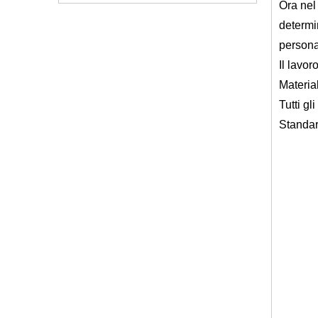
Ora nel
determi
persona
Il lavor
Materi
Tutti gl
Standar