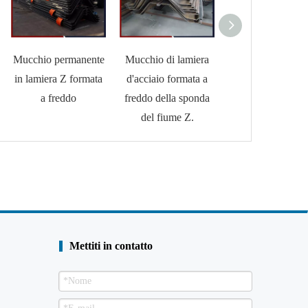
Mucchio permanente
Mucchio di lamiera
Palancole fsp iii
in lamiera Z formata
d'acciaio formata a
lamiera d'acciai
a freddo
freddo della sponda
profilo u
del fiume Z.
Mettiti in contatto