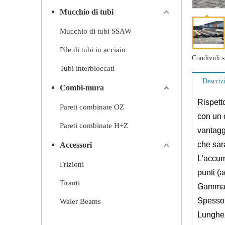
Mucchio di tubi
Mucchio di tubi SSAW
Pile di tubi in acciaio
Condividi s
Tubi interbloccati
Descriz
Combi-mura
Rispetto
Pareti combinate OZ
con un c
Pareti combinate H+Z
vantaggi
che sarà
Accessori
L'accum
Frizioni
punti (a
Tiranti
Gamma d
Spesso
Waler Beams
Lunghez