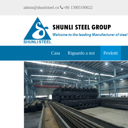
admin@shunlisteel.cn

+86 13905190622
Casa
Riguardo a noi
Prodotti