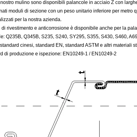
 nostro mulino sono disponibili palancole in acciaio Z con lar
nati moduli di sezione con un peso unitario inferiore per metro 
lizzati per la nostra azienda.
o di rivestimento e anticorrosione è disponibile anche per la pal
ale: Q235B, Q345B, S235, S240, SY295, S355, S430, S460, A
i standard cinesi, standard EN, standard ASTM e altri materiali s
d di produzione e ispezione: EN10249-1 / EN10249-2