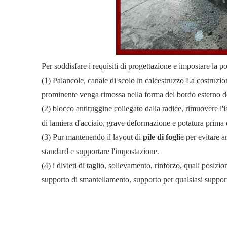
Per soddisfare i requisiti di progettazione e impostare la p
(1) Palancole, canale di scolo in calcestruzzo La costruzi
prominente venga rimossa nella forma del bordo esterno de
(2) blocco antiruggine collegato dalla radice, rimuovere l'i
di lamiera d'acciaio, grave deformazione e potatura prima 
(3) Pur mantenendo il layout di
pile di fogli
e per evitare a
standard e supportare l'impostazione.
(4) i divieti di taglio, sollevamento, rinforzo, quali posiz
supporto di smantellamento, supporto per qualsiasi support