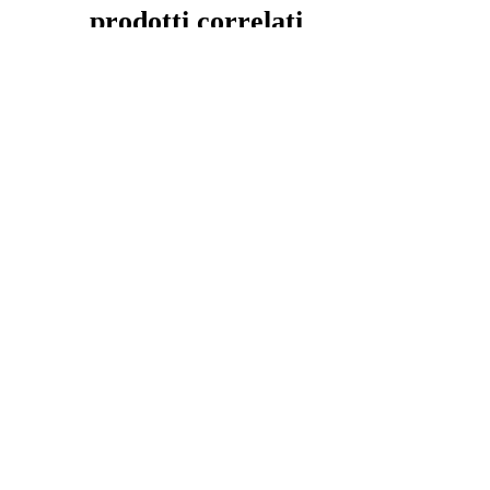
prodotti correlati
Pareti combinate HZ
Pila di fogl