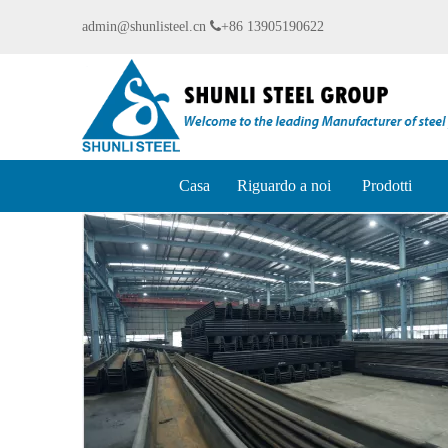
admin@shunlisteel.cn

+86 13905190622
Casa
Riguardo a noi
Prodotti