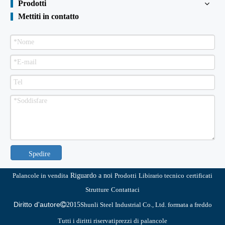
Prodotti
Mettiti in contatto
Spedire
Palancole in vendita
Riguardo a noi
Prodotti
Libirario tecnico
certificati
Strutture
Contattaci
Diritto d'autore

2015
Shunli Steel Industrial Co., Ltd. formata a freddo
Tutti i diritti riservati
prezzi di palancole