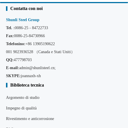
Contatta con noi
Shunli Steel Group
Tel. :
0086-25 - 84722733
Fax:
0086-25-84730966
Telefonino:
+86
13905190622
001 9023936528 （Canada e Stati Uniti）
QQ:
477798703
E-mail:
admin@shunlisteel.cn
;
SKYPE:
joannaxh-xh
Biblioteca tecnica
Argomento di studio
Impegno di qualità
Rivestimento e anticorrosione