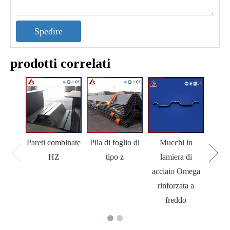
Spedire
prodotti correlati
Pareti combinate
Pila di foglio di
Mucchi in
M
HZ
tipo z
lamiera di
acciaio Omega
rinforzata a
freddo