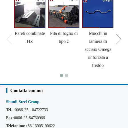
Pareti combinate
Pila di foglio di
Mucchi in
M
HZ
tipo z
lamiera di
acciaio Omega
rinforzata a
freddo
Contatta con noi
Shunli Steel Group
Tel. :
0086-25 - 84722733
Fax:
0086-25-84730966
Telefonino:
+86
13905190622