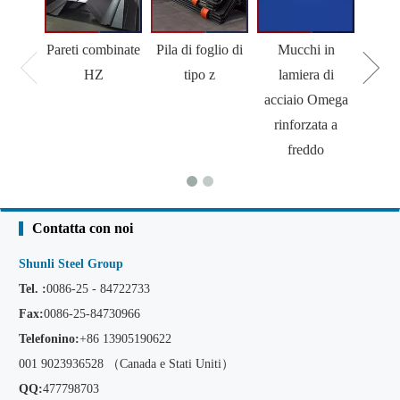
Pareti combinate
Pila di foglio di
Mucchi in
M
HZ
tipo z
lamiera di
acciaio Omega
rinforzata a
freddo
Contatta con noi
Shunli Steel Group
Tel. :
0086-25 - 84722733
Fax:
0086-25-84730966
Telefonino:
+86
13905190622
001 9023936528 （Canada e Stati Uniti）
QQ:
477798703