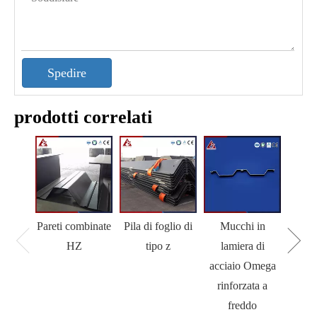
Spedire
prodotti correlati
Pareti combinate
Pila di foglio di
Mucchi in
M
HZ
tipo z
lamiera di
acciaio Omega
rinforzata a
freddo