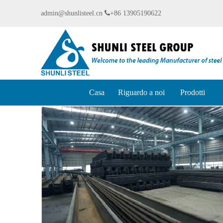
admin@shunlisteel.cn

+86 13905190622
Casa
Riguardo a noi
Prodotti