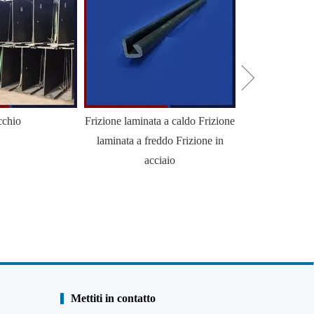
chio
Frizione laminata a caldo Frizione
Palancole HZ
laminata a freddo Frizione in
King
acciaio
Mettiti in contatto