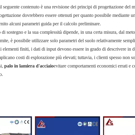
l seguente contenuto è una revisione dei principi di progettazione del 
progettazione dovrebbero essere ottenuti per quanto possibile mediante u
rnito alcuni parametri guida per il calcolo preliminare.
ro di sostegno e la sua complessità dipende, in una certa misura, dal met
imite, è possibile utilizzare solo parametri del suolo relativamente sempl
li elementi finiti, i dati di input devono essere in grado di descrivere in d
mplicano costi di esplorazione più elevati; tuttavia, i clienti spesso non s
si,
palo in lamiera d'acciaio
evitare comportamenti economici errati e 
o.