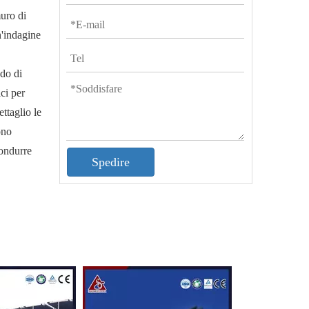
muro di
n'indagine
odo di
ici per
ettaglio le
ono
condurre
Spedire