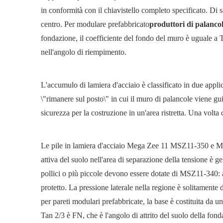
in conformità con il chiavistello completo specificato. Di so
centro. Per modulare prefabbricato
produttori di palanco
fondazione, il coefficiente del fondo del muro è uguale a 
nell'angolo di riempimento.
L'accumulo di lamiera d'acciaio è classificato in due app
\"rimanere sul posto\" in cui il muro di palancole viene g
sicurezza per la costruzione in un'area ristretta. Una volta
Le pile in lamiera d'acciaio Mega Zee 11 MSZ11-350 e M
attiva del suolo nell'area di separazione della tensione è g
pollici o più piccole devono essere dotate di MSZ11-340: 
protetto. La pressione laterale nella regione è solitamente
per pareti modulari prefabbricate, la base è costituita da un
Tan 2/3 è FN, che è l'angolo di attrito del suolo della f