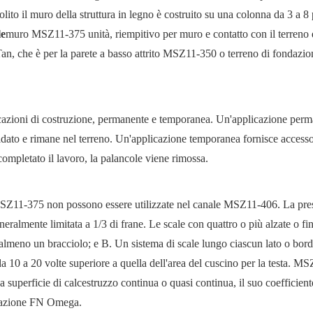
lito il muro della struttura in legno è costruito su una colonna da 3 a 8 
le
muro MSZ11-375 unità, riempitivo per muro e contatto con il terreno 
Tan, che è per la parete a basso attrito MSZ11-350 o terreno di fondazio
licazioni di costruzione, permanente e temporanea. Un'applicazione per
uidato e rimane nel terreno. Un'applicazione temporanea fornisce access
 completato il lavoro, la palancole viene rimossa.
SZ11-375 non possono essere utilizzate nel canale MSZ11-406. La pre
eneralmente limitata a 1/3 di frane. Le scale con quattro o più alzate o fi
almeno un bracciolo; e B. Un sistema di scale lungo ciascun lato o bor
 da 10 a 20 volte superiore a quella dell'area del cuscino per la testa. 
a superficie di calcestruzzo continua o quasi continua, il suo coefficient
ondazione FN Omega.