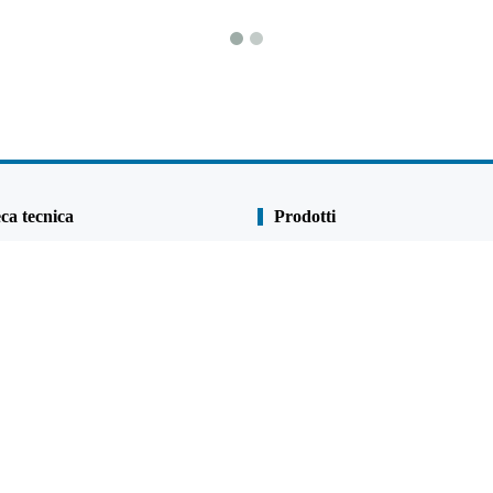
eca tecnica
Prodotti
Palancole
di studio
Mucchio di tubi
qualità
Combi-mura
o e anticorrosione
Mucchio di fogli U.
Mucchio di fogli Z.
p
Mucchio di tubo d'acciaio