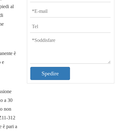
piedi al
di
ne
manente è
o e
Spedire
ssione
no a 30
do non
MSZ11-312
e è pari a