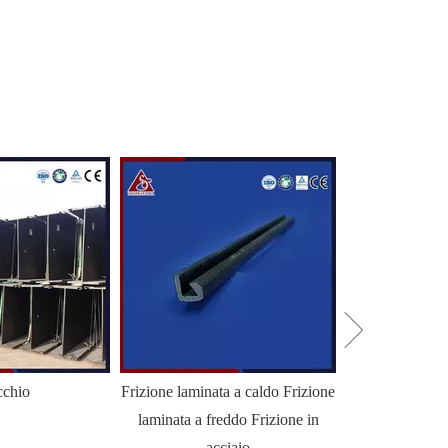
chio
Frizione laminata a caldo Frizione
Palancole HZ
laminata a freddo Frizione in
King
acciaio