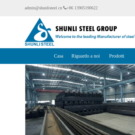
admin@shunlisteel.cn

+86 13905190622
Casa
Riguardo a noi
Prodotti