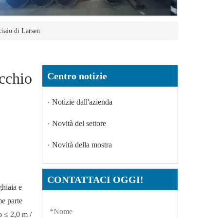
ciaio di Larsen
cchio
Centro notizie
Notizie dall'azienda
Novità del settore
Novità della mostra
CONTATTACI OGGI!
ghiaia e
me parte
io ≤ 2,0 m /