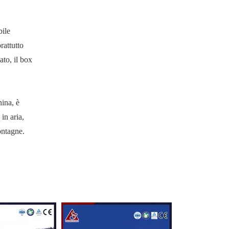
bile
rattutto
ato, il box
hina, è
in aria,
ontagne.