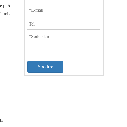
he può
fiumi di
Spedire
do