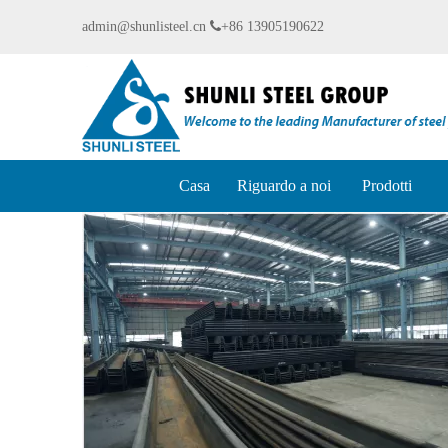
admin@shunlisteel.cn

+86 13905190622
Casa
Riguardo a noi
Prodotti