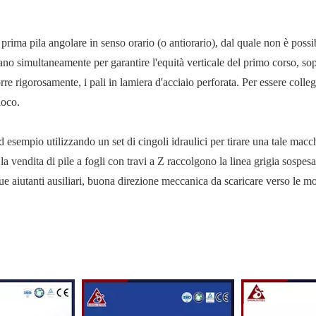
a prima pila angolare in senso orario (o antiorario), dal quale non è possi
llano simultaneamente per garantire l'equità verticale del primo corso, sop
rre rigorosamente, i pali in lamiera d'acciaio perforata. Per essere colleg
ioco.
d esempio utilizzando un set di cingoli idraulici per tirare una tale macc
 vendita di pile a fogli con travi a Z raccolgono la linea grigia sospesa 
due aiutanti ausiliari, buona direzione meccanica da scaricare verso le m