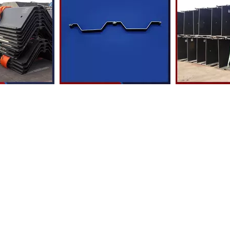
io di tipo z
Mucchi in lamiera di acciaio
Muc
Omega rinforzata a freddo
eca tecnica
Prodotti