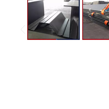
Pareti combinate HZ
Pila di fogl
Contatta con noi
Bibliot