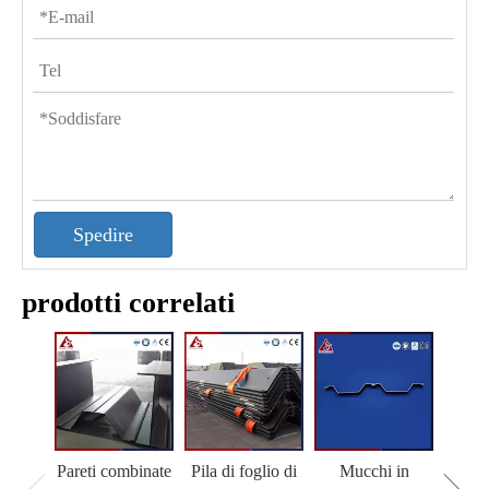
Spedire
prodotti correlati
Pareti combinate
Pila di foglio di
Mucchi in
M