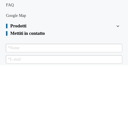
FAQ
Google Map
Prodotti
Mettiti in contatto
Spedire
Palancole in vendita
Riguardo a noi
Prodotti
Libirario tecnico
certificati