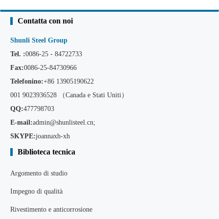
Contatta con noi
Shunli Steel Group
Tel. :
0086-25 - 84722733
Fax:
0086-25-84730966
Telefonino:
+86
13905190622
001 9023936528 （Canada e Stati Uniti）
QQ:
477798703
E-mail:
admin@shunlisteel.cn
;
SKYPE:
joannaxh-xh
Biblioteca tecnica
Argomento di studio
Impegno di qualità
Rivestimento e anticorrosione