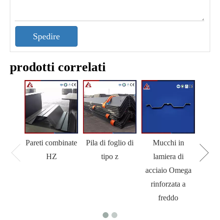
Spedire
prodotti correlati
Pareti combinate
Pila di foglio di
Mucchi in
M
HZ
tipo z
lamiera di
acciaio Omega
rinforzata a
freddo