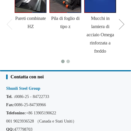
Pareti combinate
Pila di foglio di
Mucchi in
M
HZ
tipo z
lamiera di
acciaio Omega
rinforzata a
freddo
Contatta con noi
Shunli Steel Group
Tel. :
0086-25 - 84722733
Fax:
0086-25-84730966
Telefonino:
+86
13905190622
001 9023936528 （Canada e Stati Uniti）
QQ:
477798703