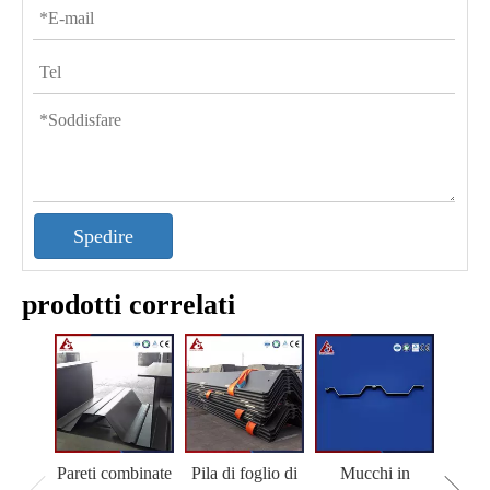
Spedire
prodotti correlati
Pareti combinate
Pila di foglio di
Mucchi in
M