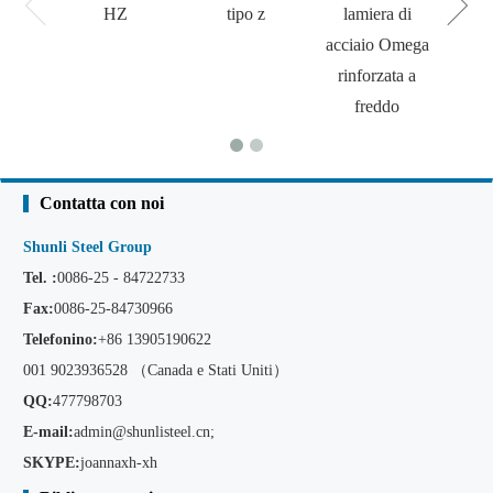
HZ
tipo z
lamiera di
acciaio Omega
rinforzata a
freddo
Contatta con noi
Shunli Steel Group
Tel. :
0086-25 - 84722733
Fax:
0086-25-84730966
Telefonino:
+86
13905190622
001 9023936528 （Canada e Stati Uniti）
QQ:
477798703
E-mail:
admin@shunlisteel.cn
;
SKYPE:
joannaxh-xh